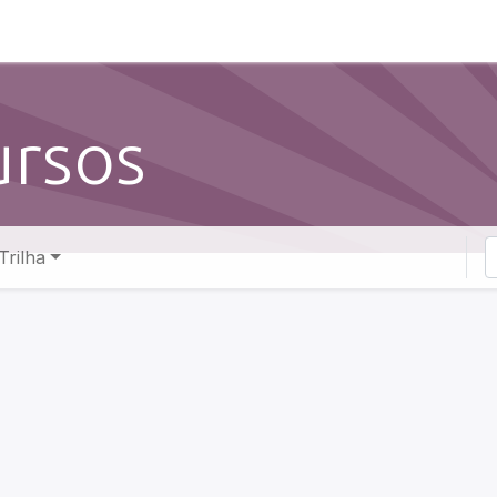
INÍCIO
SOLUÇÕES
A KMEE
CURSOS
B
ursos
Trilha