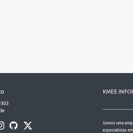
co
KMEE INFOR
9303
de
Somos uma empre
especialistas e