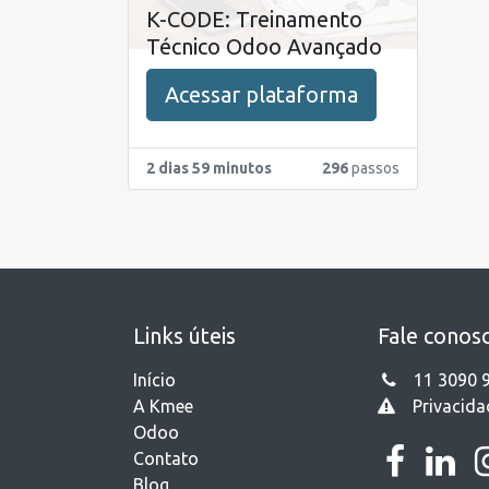
K-CODE: Treinamento
Técnico Odoo Avançado
Acessar plataforma
2 dias 59 minutos
296
passos
Links úteis
Fale conos
Início
11 3090 
A Kmee
Privacida
Odoo
Contato
Blog