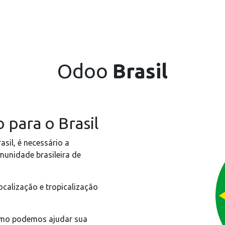
INÍCIO
SOLUÇÕES
A KMEE
CURSOS
B
Odoo
Brasil
para o Brasil
sil, é necessário a
unidade brasileira de
ocalização e tropicalização
omo podemos ajudar sua